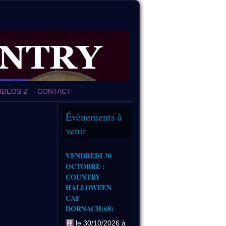
IDEOS 2
CONTACT
Évènements à
venir
VENDREDI 30
OCTOBRE :
COUNTRY
HALLOWEEN
CAF
DORNACH(68)
le 30/10/2026 à