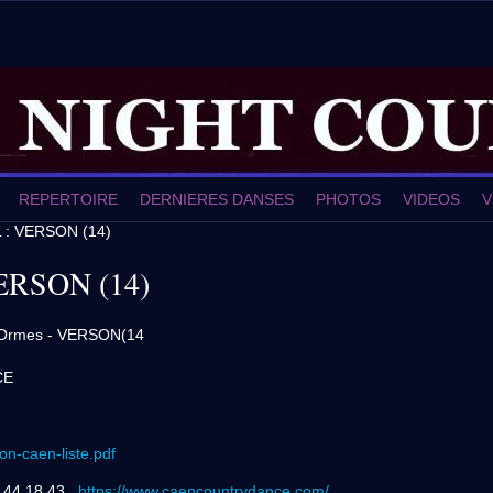
REPERTOIRE
DERNIERES DANSES
PHOTOS
VIDEOS
V
 : VERSON (14)
ERSON (14)
3 Ormes - VERSON(14
CE
n-caen-liste.pdf
 44 18 43 ,
https://www.caencountrydance.com/