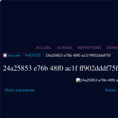
ACCUEIL
AGENDA
REPERTOIRE
DERNI
Accueil
PHOTOS
24a25853 e76b 48f0 ac1f ff902dddf75f
24a25853 e76b 48f0 ac1f ff902dddf75f
Photo précédente
Retour