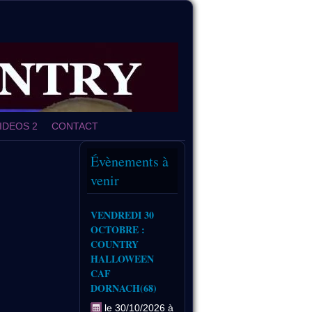
IDEOS 2
CONTACT
Évènements à
venir
VENDREDI 30
OCTOBRE :
COUNTRY
HALLOWEEN
CAF
DORNACH(68)
le 30/10/2026 à