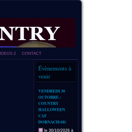
IDEOS 2
CONTACT
Évènements à
venir
VENDREDI 30
OCTOBRE :
COUNTRY
HALLOWEEN
CAF
DORNACH(68)
le 30/10/2026 à